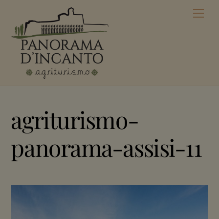
Skip
Men
to
content
agriturismo-
panorama-assisi-11