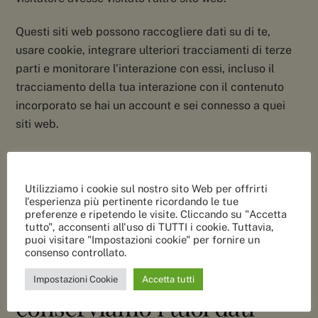
Questi siti web possono raccogliere dati su di te,
usare cookie, integrare ulteriori tracciamenti di terze
parti e monitorare l’interazione con essi, incluso il
tracciamento della tua interazione con il contenuto
incorporato se hai un account e sei connesso a quei
siti web.
Analytics
Con chi condividiamo i tuoi
Utilizziamo i cookie sul nostro sito Web per offrirti
l'esperienza più pertinente ricordando le tue
preferenze e ripetendo le visite. Cliccando su "Accetta
dati
tutto", acconsenti all'uso di TUTTI i cookie. Tuttavia,
puoi visitare "Impostazioni cookie" per fornire un
consenso controllato.
Per quanto tempo
Impostazioni Cookie
Accetta tutti
conserviamo i tuoi dati