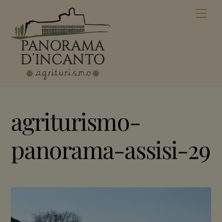
Skip
Men
to
content
agriturismo-
panorama-assisi-29