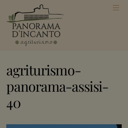
Skip
Men
to
content
agriturismo-
panorama-assisi-
40